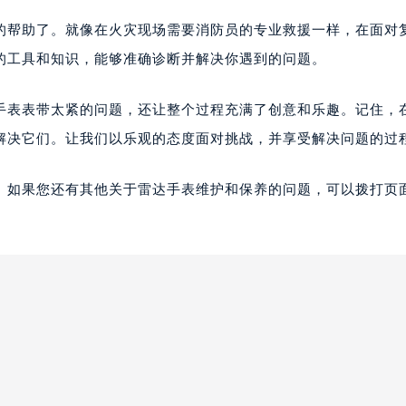
的帮助了。就像在火灾现场需要消防员的专业救援一样，在面对
的工具和知识，能够准确诊断并解决你遇到的问题。
达手表表带太紧的问题，还让整个过程充满了创意和乐趣。记住，
解决它们。让我们以乐观的态度面对挑战，并享受解决问题的过
。如果您还有其他关于雷达手表维护和保养的问题，可以拨打页面