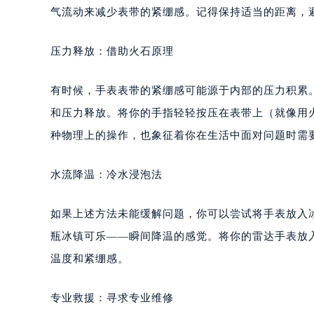
气流动来减少表带的紧绷感。记得保持适当的距离，
压力释放：借助火石原理
有时候，手表表带的紧绷感可能源于内部的压力积累
和压力释放。将你的手指轻轻按压在表带上（就像用
种物理上的操作，也象征着你在生活中面对问题时需
水流降温：冷水浸泡法
如果上述方法未能缓解问题，你可以尝试将手表放入
瓶冰镇可乐——瞬间降温的感觉。将你的雷达手表放
温度和紧绷感。
专业救援：寻求专业维修