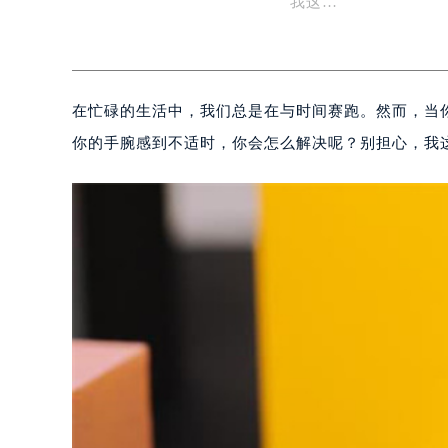
我这…
在忙碌的生活中，我们总是在与时间赛跑。然而，当
你的手腕感到不适时，你会怎么解决呢？别担心，我这