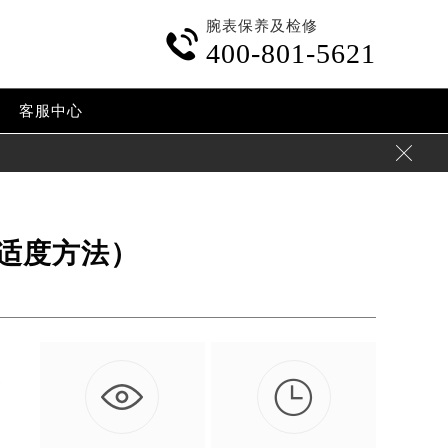
腕表保养及检修

400-801-5621
客服中心

适度方法）

紧
，