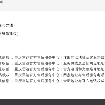
ml
骤与方法）
与维修建议）
重庆雷达官方售后服务中心｜完整地址及售后热线权威信息公示（2026年7月最新）
重庆雷达官方售后服务中心｜最新维修地址与客服电话权威信息公示（2026年7月最新）
重庆雷达官方售后服务中心｜最新热线及官方维修地址权威信息公示（2026年7月最新）
重庆雷达官方售后服务中心｜详细地址与24小时客服热线权威信息公示（2026年7月最新）
重庆雷达官方售后服务中心｜完整地址及服务热线权威信息公示（2026年7月最新）