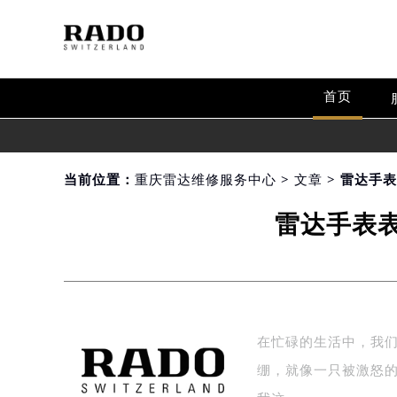
首页
当前位置：
重庆雷达维修服务中心
>
文章
> 雷达手
雷达手表
在忙碌的生活中，我
绷，就像一只被激怒