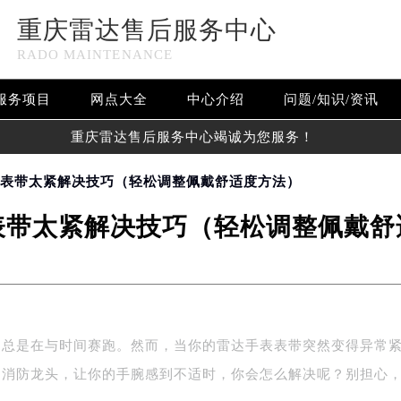
重庆雷达售后服务中心
RADO MAINTENANCE
服务项目
网点大全
中心介绍
问题/知识/资讯
重庆雷达售后服务中心竭诚为您服务！
表表带太紧解决技巧（轻松调整佩戴舒适度方法）
表带太紧解决技巧（轻松调整佩戴舒
们总是在与时间赛跑。然而，当你的雷达手表表带突然变得异常
的消防龙头，让你的手腕感到不适时，你会怎么解决呢？别担心