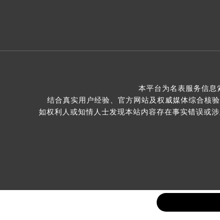
本平台为名表服务信息
结合真实用户经验、官方网站及权威媒体综合核验
如权利人或知情人士发现本站内容存在事实错误或涉及版