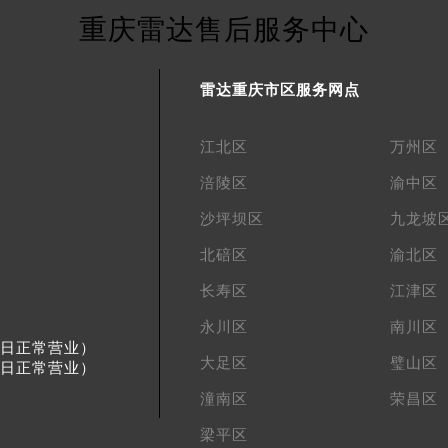
重庆雷达售后服务中心
雷达重庆市区服务网点
江北区
万州区
涪陵区
渝中区
沙坪坝区
九龙坡
北碚区
渝北区
长寿区
江津区
永川区
南川区
节假日正常营业）
大足区
璧山区
节假日正常营业）
潼南区
荣昌区
梁平区