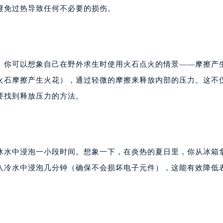
避免过热导致任何不必要的损伤。
。你可以想象自己在野外求生时使用火石点火的情景——摩擦产
火石摩擦产生火花），通过轻微的摩擦来释放内部的压力。这不
要找到释放压力的方法。
冰水中浸泡一小段时间。想象一下，在炎热的夏日里，你从冰箱
入冷水中浸泡几分钟（确保不会损坏电子元件），这能有效降低