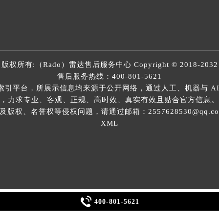
版权所有:（Rado）
雷达售后服务中心
Copyright © 2018-2032
售后服务热线：
400-801-5621
索引平台，所展示信息均来源于公开网络，通过人工、机器与 AI
，力求专业、客观、正规、高时效、真实有效且贴合官方信息。
权、名誉权等侵权问题，请通过邮箱：2557628530@qq.
XML

400-801-5621