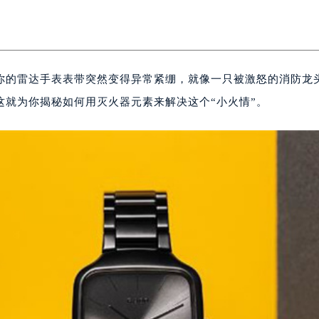
你的雷达手表表带突然变得异常紧绷，就像一只被激怒的消防龙
就为你揭秘如何用灭火器元素来解决这个“小火情”。