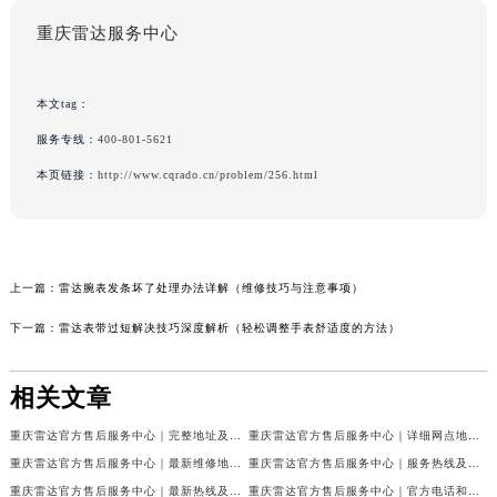
重庆雷达服务中心
本文tag：
服务专线：
400-801-5621
本页链接：
http://www.cqrado.cn/problem/256.html
上一篇：
雷达腕表发条坏了处理办法详解（维修技巧与注意事项）
下一篇：
雷达表带过短解决技巧深度解析（轻松调整手表舒适度的方法）
相关文章
重庆雷达官方售后服务中心｜完整地址及售后热线权威信息公示（2026年7月最新）
重庆雷达官方售后服务中心｜详细网点地址及客服热线权威信息公示（2026年7月最新）
重庆雷达官方售后服务中心｜最新维修地址与客服电话权威信息公示（2026年7月最新）
重庆雷达官方售后服务中心｜服务热线及全部网点地址权威信息公示（2026年7月最新）
重庆雷达官方售后服务中心｜最新热线及官方维修地址权威信息公示（2026年7月最新）
重庆雷达官方售后服务中心｜官方电话和完整维修地址权威信息公示（2026年7月最新）