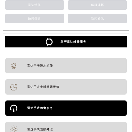
雷达维修
磕碰摔坏
抛光翻新
新闻资讯
重庆雷达维修服务
雷达手表进水维修
雷达手表走时问题维修
雷达手表检测服务
雷达手表划痕处理