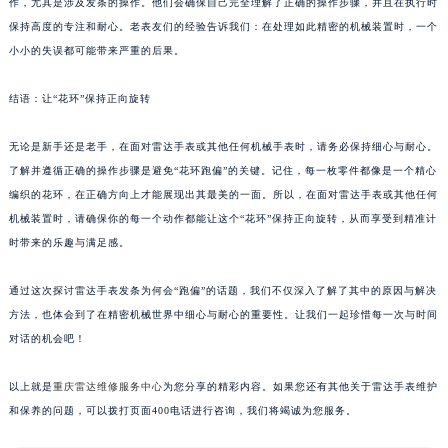
作，尤其是涉及发条的操作。他们会确保自己完全理解了正确的操作步骤，并且在执行时
保持高度的专注和耐心。老表友们的经验告诉我们：在处理如此精密的机械装置时，一个
小小的失误都可能带来严重的后果。
结语：让“花环”保持正向旋转
无论是新手还是老手，在面对雷达手表或其他任何机械手表时，请务必保持细心与耐心。
了解并遵循正确的操作步骤是避免“花环跑偏”的关键。记住，每一枚零件都像是一个精心
编织的花环，在正确方向上才能展现出其最美的一面。所以，在面对雷达手表或其他任何
机械装置时，请确保你的每一个动作都能让这个“花环”保持正向旋转，从而享受到精准计
时带来的乐趣与满足感。
通过这次探讨雷达手表发条为何会“跑偏”的话题，我们不仅深入了解了其中的原因与解决
方法，也体会到了在精密机械世界中细心与耐心的重要性。让我们一起珍惜每一次与时间
对话的机会吧！
以上就是
重庆雷达维修服务中心
为您分享的精彩内容。如果您还有其他关于雷达手表维护
和保养的问题，可以拨打页面400电话进行咨询，我们将竭诚为您服务。