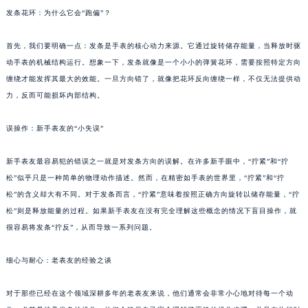
发条花环：为什么它会“跑偏”？
首先，我们要明确一点：发条是手表的核心动力来源。它通过旋转储存能量，当释放时驱
动手表的机械结构运行。想象一下，发条就像是一个小小的弹簧花环，需要按照特定方向
缠绕才能发挥其最大的效能。一旦方向错了，就像把花环反向缠绕一样，不仅无法提供动
力，反而可能损坏内部结构。
误操作：新手表友的“小失误”
新手表友最容易犯的错误之一就是对发条方向的误解。在许多新手眼中，“拧紧”和“拧
松”似乎只是一种简单的物理动作描述。然而，在精密如手表的世界里，“拧紧”和“拧
松”的含义却大有不同。对于发条而言，“拧紧”意味着按照正确方向旋转以储存能量，“拧
松”则是释放能量的过程。如果新手表友在没有完全理解这些概念的情况下盲目操作，就
很容易将发条“拧反”，从而导致一系列问题。
细心与耐心：老表友的经验之谈
对于那些已经在这个领域深耕多年的老表友来说，他们通常会非常小心地对待每一个动