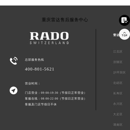

重庆雷达售后服务中心

雷达重庆市
江北区

总部服务热线
涪陵区
400-801-5621
沙坪坝区
北碚区
营业时间：

门店营业：09:00-19:30（节假日正常营业）
长寿区
客服在线：08:00-22:00（节假日正常营业）
永川区
客服及门店节假日不休
大足区
潼南区