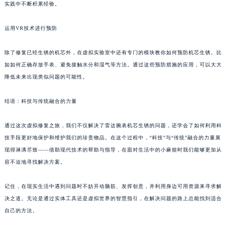
实践中不断积累经验。
运用VR技术进行预防
除了修复已经生锈的机芯外，在虚拟实验室中还有专门的模块教你如何预防机芯生锈。比
如如何正确存放手表、避免接触水分和湿气等方法。通过这些预防措施的应用，可以大大
降低未来出现类似问题的可能性。
结语：科技与传统融合的力量
通过这次虚拟修复之旅，我们不仅解决了雷达腕表机芯生锈的问题，还学会了如何利用科
技手段更好地保护和维护我们的珍贵物品。在这个过程中，“科技”与“传统”融合的力量展
现得淋漓尽致——借助现代技术的帮助与指导，在面对生活中的小麻烦时我们能够更加从
容不迫地寻找解决方案。
记住，在现实生活中遇到问题时不妨开动脑筋、发挥创意，并利用身边可用资源来寻求解
决之道。无论是通过实体工具还是虚拟世界的智慧指引，在解决问题的路上总能找到适合
自己的方法。