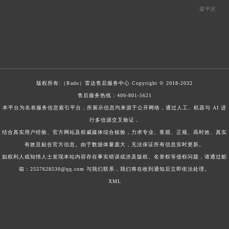
梁平区
版权所有:（Rado）
雷达售后服务中心
Copyright © 2018-2032
售后服务热线：
400-801-5621
本平台为名表服务信息索引平台，所展示信息均来源于公开网络，通过人工、机器与 AI 进
行多信源交叉验证，
结合真实用户经验、官方网站及权威媒体综合核验，力求专业、客观、正规、高时效、真实
有效且贴合官方信息。由于数据体量庞大，无法保证所有信息实时更新。
如权利人或知情人士发现本站内容存在事实错误或涉及版权、名誉权等侵权问题，请通过邮
箱：2557628530@qq.com 与我们联系，我们将在收到通知后立即依法处理。
XML