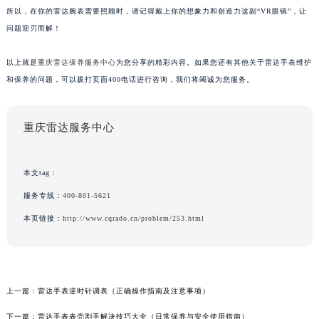
所以，在你的雷达腕表需要照顾时，请记得戴上你的想象力和创造力这副“VR眼镜”，让
问题迎刃而解！
以上就是
重庆雷达保养服务中心
为您分享的精彩内容。如果您还有其他关于雷达手表维护
和保养的问题，可以拨打页面400电话进行咨询，我们将竭诚为您服务。
重庆雷达服务中心
本文tag：
服务专线：
400-801-5621
本页链接：
http://www.cqrado.cn/problem/253.html
上一篇：
雷达手表逆时针调表（正确操作指南及注意事项）
下一篇：
雷达手表表壳割手解决技巧大全（日常保养与安全使用指南）