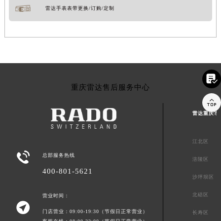
雷达手表表带更换/订购/定制

重庆雷达售后服务中心

雷达重庆市
江北区

总部服务热线
涪陵区
400-801-5621
沙坪坝区
北碚区
营业时间：

门店营业：09:00-19:30（节假日正常营业）
长寿区