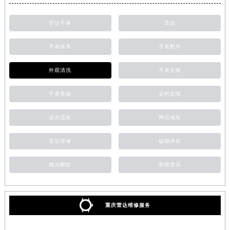
雷达手表
雷达
手表保养
手表配件
外观清洗
手表生锈
手表受磁
走时故障
进水进灰
网点地址
雷达维修
磕碰摔坏
抛光翻新
新闻资讯
重庆雷达维修服务