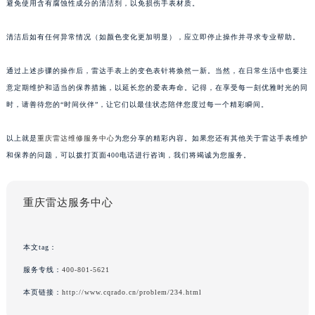
避免使用含有腐蚀性成分的清洁剂，以免损伤手表材质。
清洁后如有任何异常情况（如颜色变化更加明显），应立即停止操作并寻求专业帮助。
通过上述步骤的操作后，雷达手表上的变色表针将焕然一新。当然，在日常生活中也要注
意定期维护和适当的保养措施，以延长您的爱表寿命。记得，在享受每一刻优雅时光的同
时，请善待您的“时间伙伴”，让它们以最佳状态陪伴您度过每一个精彩瞬间。
以上就是
重庆雷达维修服务中心
为您分享的精彩内容。如果您还有其他关于雷达手表维护
和保养的问题，可以拨打页面400电话进行咨询，我们将竭诚为您服务。
重庆雷达服务中心
本文tag：
服务专线：
400-801-5621
本页链接：
http://www.cqrado.cn/problem/234.html