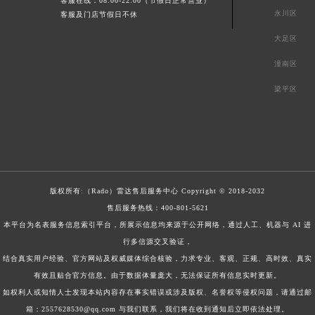
客服在线：08:00-22:00（节假日正常营业）
永川区
客服及门店节假日不休
大足区
潼南区
梁平区
版权所有:（Rado）
雷达售后服务中心
Copyright © 2018-2032
售后服务热线：
400-801-5621
本平台为名表服务信息索引平台，所展示信息均来源于公开网络，通过人工、机器与 AI 进
行多信源交叉验证，
结合真实用户经验、官方网站及权威媒体综合核验，力求专业、客观、正规、高时效、真实
有效且贴合官方信息。由于数据体量庞大，无法保证所有信息实时更新。
如权利人或知情人士发现本站内容存在事实错误或涉及版权、名誉权等侵权问题，请通过邮
箱：2557628530@qq.com 与我们联系，我们将在收到通知后立即依法处理。