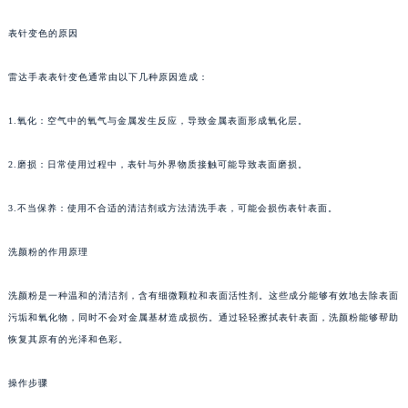
表针变色的原因
雷达手表表针变色通常由以下几种原因造成：
1.氧化：空气中的氧气与金属发生反应，导致金属表面形成氧化层。
2.磨损：日常使用过程中，表针与外界物质接触可能导致表面磨损。
3.不当保养：使用不合适的清洁剂或方法清洗手表，可能会损伤表针表面。
洗颜粉的作用原理
洗颜粉是一种温和的清洁剂，含有细微颗粒和表面活性剂。这些成分能够有效地去除表面
污垢和氧化物，同时不会对金属基材造成损伤。通过轻轻擦拭表针表面，洗颜粉能够帮助
恢复其原有的光泽和色彩。
操作步骤