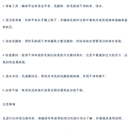
1.准备工具：确保手边有雷达手表、洗颜粉、软毛刷或干净的布、清水。
2.清洁前准备：先将手表从手腕上取下，并确保在操作过程中避免水或其他液体接触表盘
和机芯。
3.涂抹洗颜粉：用软毛刷或干净布蘸取少量洗颜粉，轻轻涂抹在需要清洁的表针表面。
4.轻柔擦拭：使用干净布或软毛刷以轻柔的方式擦拭表针。注意不要施加过大的压力，以
免刮伤金属表面。
5.清水冲洗：完成擦拭后，用清水冲洗掉洗颜粉残留物，并用干净布擦干。
6.自然干燥：将清洗后的表针放置在阴凉通风处自然干燥。
注意事项
在进行任何清洁操作前，请确保对所使用的清洁剂进行充分了解，并遵循其使用说明。