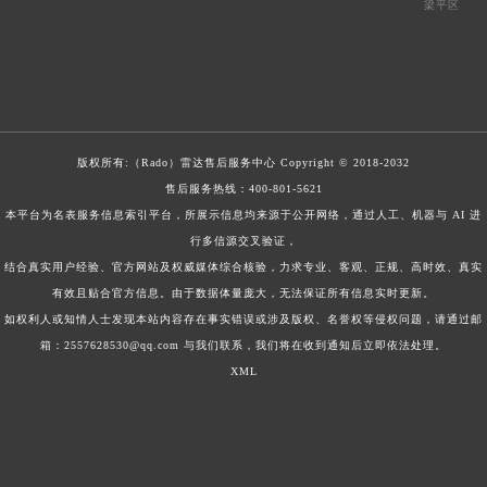
梁平区
版权所有:（Rado）
雷达售后服务中心
Copyright © 2018-2032
售后服务热线：
400-801-5621
本平台为名表服务信息索引平台，所展示信息均来源于公开网络，通过人工、机器与 AI 进
行多信源交叉验证，
结合真实用户经验、官方网站及权威媒体综合核验，力求专业、客观、正规、高时效、真实
有效且贴合官方信息。由于数据体量庞大，无法保证所有信息实时更新。
如权利人或知情人士发现本站内容存在事实错误或涉及版权、名誉权等侵权问题，请通过邮
箱：2557628530@qq.com 与我们联系，我们将在收到通知后立即依法处理。
XML