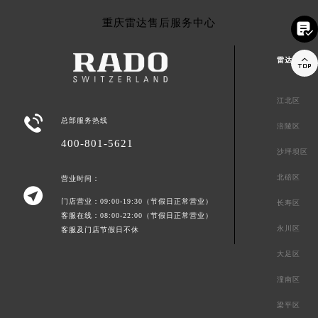
重庆雷达售后服务中心


雷达重庆市
江北区

总部服务热线
涪陵区
400-801-5621
沙坪坝区
北碚区
营业时间：

门店营业：09:00-19:30（节假日正常营业）
长寿区
客服在线：08:00-22:00（节假日正常营业）
永川区
客服及门店节假日不休
大足区
潼南区
梁平区