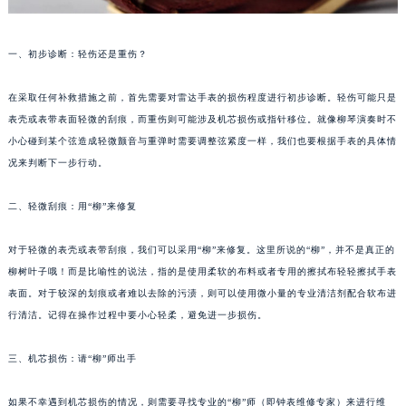
一、初步诊断：轻伤还是重伤？
在采取任何补救措施之前，首先需要对雷达手表的损伤程度进行初步诊断。轻伤可能只是
表壳或表带表面轻微的刮痕，而重伤则可能涉及机芯损伤或指针移位。就像柳琴演奏时不
小心碰到某个弦造成轻微颤音与重弹时需要调整弦紧度一样，我们也要根据手表的具体情
况来判断下一步行动。
二、轻微刮痕：用“柳”来修复
对于轻微的表壳或表带刮痕，我们可以采用“柳”来修复。这里所说的“柳”，并不是真正的
柳树叶子哦！而是比喻性的说法，指的是使用柔软的布料或者专用的擦拭布轻轻擦拭手表
表面。对于较深的划痕或者难以去除的污渍，则可以使用微小量的专业清洁剂配合软布进
行清洁。记得在操作过程中要小心轻柔，避免进一步损伤。
三、机芯损伤：请“柳”师出手
如果不幸遇到机芯损伤的情况，则需要寻找专业的“柳”师（即钟表维修专家）来进行维