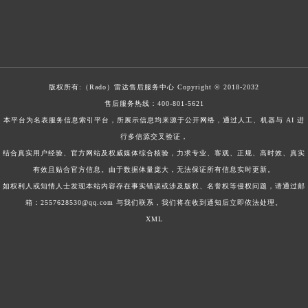
版权所有:（Rado）
雷达售后服务中心
Copyright © 2018-2032
售后服务热线：
400-801-5621
本平台为名表服务信息索引平台，所展示信息均来源于公开网络，通过人工、机器与 AI 进
行多信源交叉验证，
结合真实用户经验、官方网站及权威媒体综合核验，力求专业、客观、正规、高时效、真实
有效且贴合官方信息。由于数据体量庞大，无法保证所有信息实时更新。
如权利人或知情人士发现本站内容存在事实错误或涉及版权、名誉权等侵权问题，请通过邮
箱：2557628530@qq.com 与我们联系，我们将在收到通知后立即依法处理。
XML