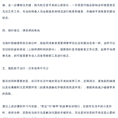
修。这一步骤相当关键，因为机芯是手表的心脏部分，一旦受损可能会影响走时精度甚至
无法正常工作。专业的维修人员会根据具体情况进行检查和修复，并确保手表恢复到最佳
状态。
四、指针移位：调音师的角色
当指针因碰撞而发生移位时，就如同演奏者需要调整琴弦以达到最佳音准一样。这时可以
尝试轻轻旋转表冠（上链和调时间的部分），观察指针是否能恢复正常位置。如果手动调
整无效，则可能需要专业人员使用精密工具进行校正。
五、预防胜于治疗：日常保养不可少
最后但同样重要的是，在日常生活中做好雷达手表的保养工作。定期清洁、避免剧烈碰撞
以及在佩戴时注意周围环境（如避免接触化学物质或高温环境），都能有效减少磕碰带来
的风险。
通过上述步骤的学习与实践，“雷达”与“柳琴”的故事告诉我们，在面对生活中的小意外
时，保持冷静、采取恰当的方法是解决问题的关键所在。无论是对珍贵的手表还是心爱的