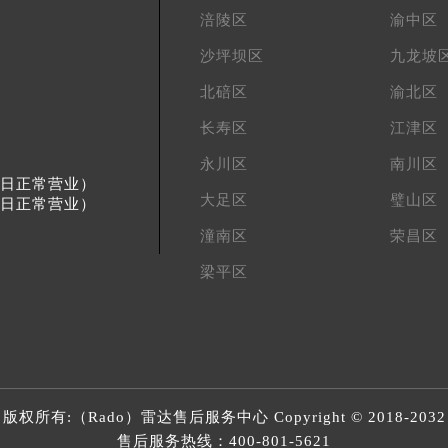
涪陵区
渝中区
沙坪坝区
九龙坡
北碚区
渝北区
长寿区
江津区
永川区
南川区
节假日正常营业）
大足区
璧山区
节假日正常营业）
潼南区
荣昌区
梁平区
版权所有:（Rado）
雷达售后服务中心
Copyright © 2018-2032
售后服务热线：
400-801-5621