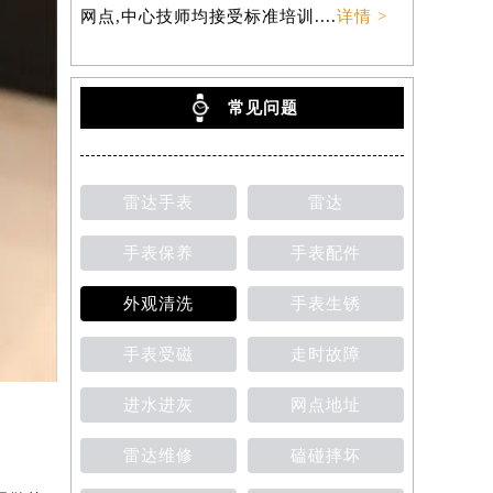
网点,中心技师均接受标准培训....
详情 >
常见问题
雷达手表
雷达
手表保养
手表配件
外观清洗
手表生锈
手表受磁
走时故障
进水进灰
网点地址
雷达维修
磕碰摔坏