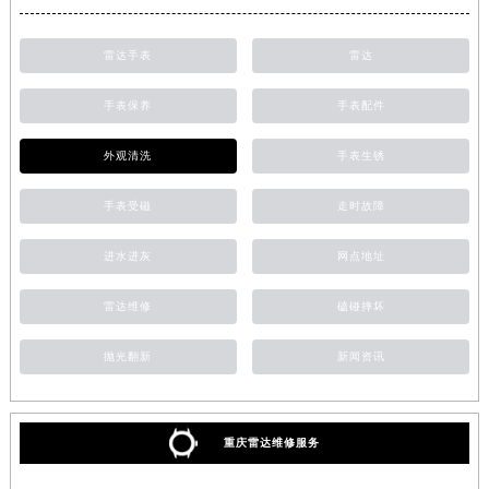
雷达手表
雷达
手表保养
手表配件
外观清洗
手表生锈
手表受磁
走时故障
进水进灰
网点地址
雷达维修
磕碰摔坏
抛光翻新
新闻资讯
重庆雷达维修服务