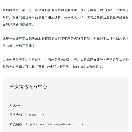
最后的最后，请记得，在享受科技带来的便利的同时，也不忘给我们的“伙伴”一些关爱与
呵护。就像武侠世界中的侠客们相互扶持、共同成长一样，您与您的雷达腕表也将建立起
更加深厚的情感纽带。
愿每一位拥有雷达腕表的朋友都能享受到它带来的优雅与精准，并在日常生活中找到属于
自己的那份独特韵味！
以上就是
重庆雷达售后服务中心
为您分享的精彩内容。如果您还有其他关于雷达手表维护
和保养的问题，可以拨打页面400电话进行咨询，我们将竭诚为您服务。
重庆雷达服务中心
本文tag：
服务专线：
400-801-5621
本页链接：
http://www.cqrado.cn/problem/173.html