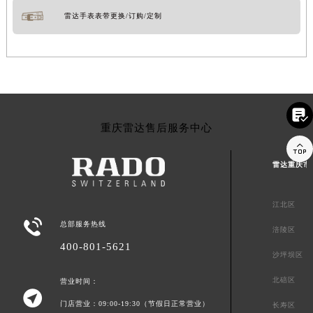
雷达手表表带更换/订购/定制

重庆雷达售后服务中心

雷达重庆市
江北区

总部服务热线
涪陵区
400-801-5621
沙坪坝区
北碚区
营业时间：

门店营业：09:00-19:30（节假日正常营业）
长寿区