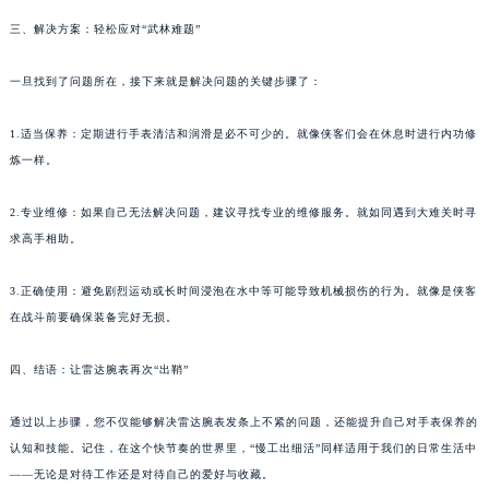
三、解决方案：轻松应对“武林难题”
一旦找到了问题所在，接下来就是解决问题的关键步骤了：
1.适当保养：定期进行手表清洁和润滑是必不可少的。就像侠客们会在休息时进行内功修
炼一样。
2.专业维修：如果自己无法解决问题，建议寻找专业的维修服务。就如同遇到大难关时寻
求高手相助。
3.正确使用：避免剧烈运动或长时间浸泡在水中等可能导致机械损伤的行为。就像是侠客
在战斗前要确保装备完好无损。
四、结语：让雷达腕表再次“出鞘”
通过以上步骤，您不仅能够解决雷达腕表发条上不紧的问题，还能提升自己对手表保养的
认知和技能。记住，在这个快节奏的世界里，“慢工出细活”同样适用于我们的日常生活中
——无论是对待工作还是对待自己的爱好与收藏。