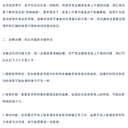
在武侠世界中，高手对决往往是一招制胜。而面对雷达腕表发条上不紧的问题，我们首先
要了解其背后的“武林秘籍”。通常情况下，发条上不紧可能是由于机械磨损、使用不当或
是内部零件老化所导致。就像武侠高手修炼内功需要日积月累一样，雷达腕表也需要定期
维护和正确的使用习惯来保持其最佳状态。
二、诊断步骤：找出问题的关键所在
在解决任何问题之前，第一步都是要准确诊断。对于雷达腕表发条上不紧的问题，我们可
以从以下几个方面入手：
1.观察使用情况：首先检查是否因为长时间未佩戴导致发条自然放松。就像长时间没有练
功的侠客可能会感到体力不支一样。
2.检查外观：查看是否有明显的磨损或损伤迹象。这就好比是侠客身上的伤痕，可能会影
响他的战斗力。
3.测试功能：尝试通过手动上链来测试发条是否能够正常工作。如果手动上链感觉异常吃
力或者无法完成，则可能需要进一步检查。