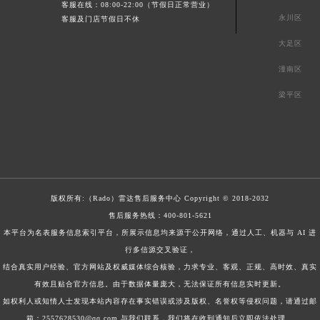
客服在线：08:00-22:00（节假日正常营业）
永川区
客服及门店节假日不休
大足区
潼南区
梁平区
版权所有:（Rado）
雷达售后服务中心
Copyright © 2018-2032
售后服务热线：
400-801-5621
本平台为名表服务信息索引平台，所展示信息均来源于公开网络，通过人工、机器与 AI 进
行多信源交叉验证，
结合真实用户经验、官方网站及权威媒体综合核验，力求专业、客观、正规、高时效、真实
有效且贴合官方信息。由于数据体量庞大，无法保证所有信息实时更新。
如权利人或知情人士发现本站内容存在事实错误或涉及版权、名誉权等侵权问题，请通过邮
箱：2557628530@qq.com 与我们联系，我们将在收到通知后立即依法处理。