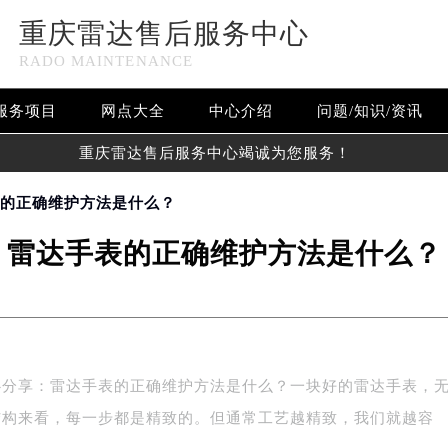
重庆雷达售后服务中心
RADO MAINTENANCE
服务项目
网点大全
中心介绍
问题/知识/资讯
重庆雷达售后服务中心竭诚为您服务！
表的正确维护方法是什么？
雷达手表的正确维护方法是什么？
享：雷达手表的正确维护方法是什么？一块好的雷达手表，
结构来看，每一步都是精致的。但通常工艺越精致，我们就越容