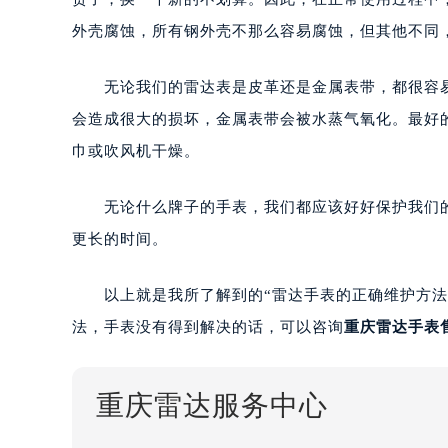
外壳腐蚀，所有钢外壳不那么容易腐蚀，但其他不同
无论我们的雷达表是皮革还是金属表带，都很容易
会造成很大的损坏，金属表带会被水蒸气氧化。最好
巾或吹风机干燥。
无论什么牌子的手表，我们都应该好好保护我们的
更长的时间。
以上就是我所了解到的“雷达手表的正确维护方法是
法，手表没有得到解决的话，可以咨询
重庆雷达手表
重庆雷达服务中心