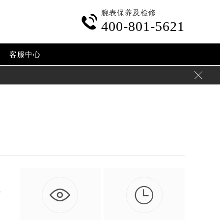
腕表保养及检修

400-801-5621
客服中心


无