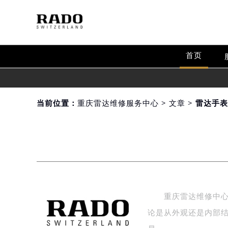
首页
当前位置：
重庆雷达维修服务中心
>
文章
> 雷达手
重庆雷达维修中心分
论是从外观还是内部