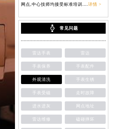
网点,中心技师均接受标准培训....
详情 >
常见问题
雷达手表
雷达
手表保养
手表配件
外观清洗
手表生锈
手表受磁
走时故障
进水进灰
网点地址
雷达维修
磕碰摔坏