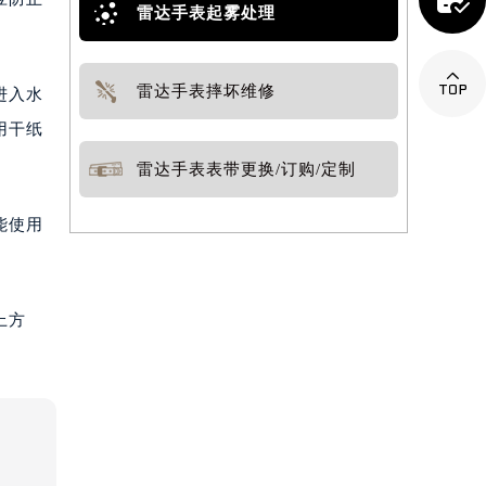
雷达手表起雾处理

雷达手表摔坏维修
进入水
用干纸
雷达手表表带更换/订购/定制
能使用
上方