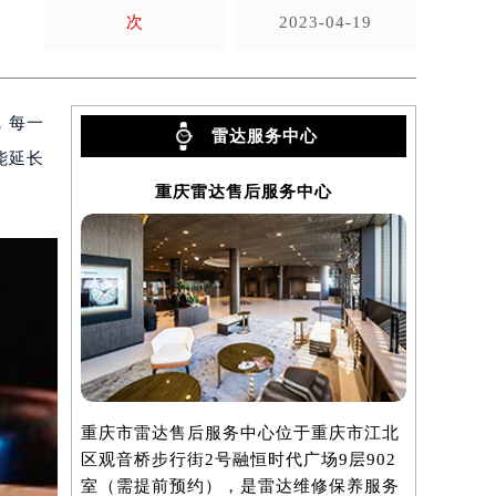
次
2023-04-19
，每一
雷达服务中心
能延长
重庆雷达售后服务中心
重庆市雷达售后服务中心位于重庆市江北
区观音桥步行街2号融恒时代广场9层902
室（需提前预约），是雷达维修保养服务