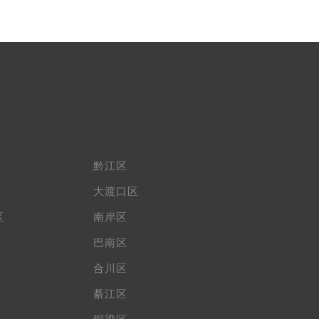
黔江区
大渡口区
区
南岸区
巴南区
合川区
綦江区