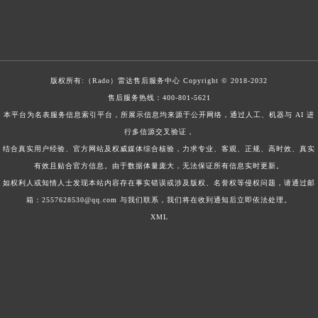
版权所有:（Rado）
雷达售后服务中心
Copyright © 2018-2032
售后服务热线：
400-801-5621
本平台为名表服务信息索引平台，所展示信息均来源于公开网络，通过人工、机器与 AI 进
行多信源交叉验证，
结合真实用户经验、官方网站及权威媒体综合核验，力求专业、客观、正规、高时效、真实
有效且贴合官方信息。由于数据体量庞大，无法保证所有信息实时更新。
如权利人或知情人士发现本站内容存在事实错误或涉及版权、名誉权等侵权问题，请通过邮
箱：2557628530@qq.com 与我们联系，我们将在收到通知后立即依法处理。
XML