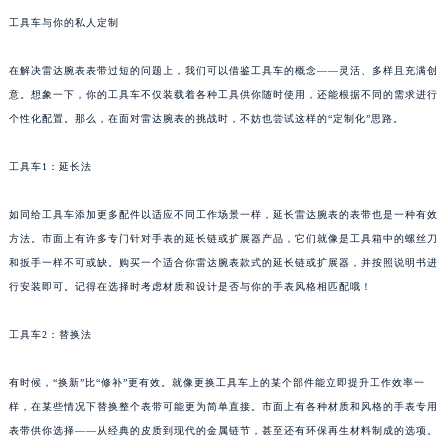
工具车与你的私人定制
在解决雷达腕表表带过短的问题上，我们可以借鉴工具车的概念——灵活、多样且充满创
意。想象一下，你的工具车不仅装载着各种工具供你随时使用，还能根据不同的需求进行
个性化配置。那么，在面对雷达腕表的挑战时，不妨也尝试这样的“定制化”思路。
工具车1：延长法
如同给工具车添加更多配件以适应不同工作场景一样，延长雷达腕表的表带也是一种有效
方法。市面上有许多专门针对手表的延长链或扩展器产品，它们就像是工具箱中的螺丝刀
和扳手一样不可或缺。购买一个适合你雷达腕表款式的延长链或扩展器，并按照说明书进
行安装即可。记得在选择时考虑材质和设计是否与你的手表风格相匹配哦！
工具车2：替换法
有时候，“换新”比“修补”更有效。就像更换工具车上的某个部件能立即提升工作效率一
样，在某些情况下替换整个表带可能更为简单直接。市面上有各种材质和风格的手表专用
表带供你选择——从经典的皮质到现代的金属链节，甚至还有环保再生材料制成的选项。