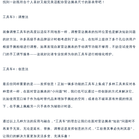
找到一款既符合个人喜好又能完美适配你雷达腕表尺寸的新表带吧！
工具车3：调整法
就像调整工具车的高度以适应不同地形一样，调整雷达腕表的扣环位置也是解决短款问题
的好方法。许多高级手表品牌设计时都考虑到了这一点，在扣环上提供了多个孔位供用户
根据手腕粗细进行调整。如果发现自家雷达腕表的手动调节功能不够用，不妨尝试使用专
门的手工调节服务——这就好比请专业技师为你的工具车进行精细化维护。
工具车4：创意法
最后但同样重要的是——发挥创意！正如一辆多功能的工具车上集成了多种工具来应对各
种需求一样，在面对雷达腕表的“小问题”时，我们也可以通过一些创新的方式来解决它。
比如使用宽口袜子作为临时替代品来增加手腕处的空间；或者在不破坏原有外观的情况
下，在手腕上佩戴另一只手表作为辅助计时器。
通过以上几种方法的应用与融合，“工具车”的理念让我们在面对雷达腕表“短款”问题时不
再束手无策。无论是延长、替换、调整还是发挥创意的方式，“工欲善其事必先利其器”，
让我们的解决方案更加灵活多变、充满乐趣！