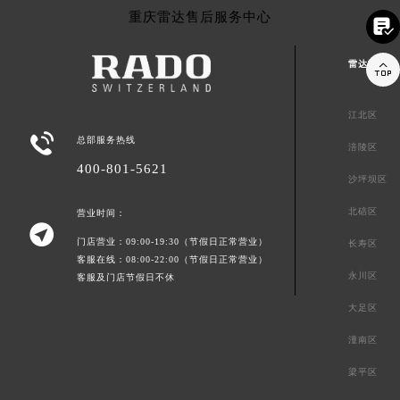
重庆雷达售后服务中心

雷达重庆市

江北区

总部服务热线
涪陵区
400-801-5621
沙坪坝区
北碚区
营业时间：

门店营业：09:00-19:30（节假日正常营业）
长寿区
客服在线：08:00-22:00（节假日正常营业）
永川区
客服及门店节假日不休
大足区
潼南区
梁平区