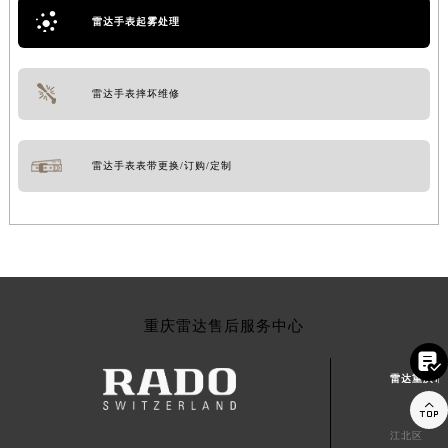
雷达手表起雾处理
雷达手表摔坏维修
雷达手表表带更换/订购/定制
重庆雷达售后服务中心

雷达重庆市

江北区