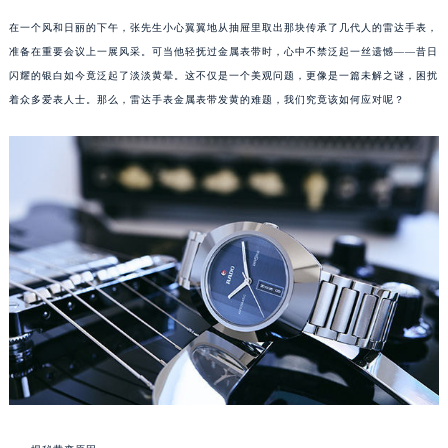
在一个风和日丽的下午，张先生小心翼翼地从抽屉里取出那块传承了几代人的雷达手表，
准备在重要会议上一展风采。可当他轻抚过金属表带时，心中不禁泛起一丝遗憾——昔日
闪耀的银白如今竟泛起了淡淡黄晕。这不仅是一个美观问题，更像是一篇未解之谜，困扰
着众多爱表人士。那么，雷达手表金属表带发黄的难题，我们究竟该如何应对呢？