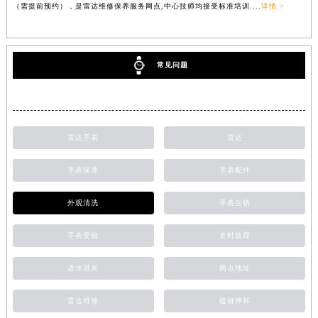
（需提前预约），是雷达维修保养服务网点,中心技师均接受标准培训....
详情 >
常见问题
雷达手表
雷达
手表保养
手表配件
外观清洗
手表生锈
手表受磁
走时故障
进水进灰
网点地址
雷达维修
磕碰摔坏