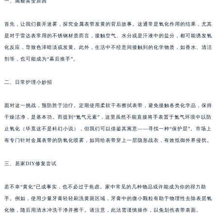
一、揭秘黄变原因
首先，让我们拨开迷雾，探究金属表带发黄的背后故事。这通常是氧化作用的结果，尤其
是对于雷达表常用的不锈钢材质而言，接触空气、水分或是汗液中的盐分，都可能诱发氧
化反应，导致色泽暗淡或发黄。此外，生活中不经意间接触到的化学物质，如香水、清洁
剂等，也可能成为“幕后推手”。
二、日常护理小妙招
面对这一挑战，预防胜于治疗。定期使用柔软干布擦拭表带，避免接触各类化学品，保持
干燥洁净，是基本功。而提到“氪气元素”，这里虽然不能直接将手表置于氪气环境中以防
止氧化（毕竟这不是科幻小说），但我们可以借鉴其寓意——寻找一种“保护层”。市场上
有专门针对金属表带的防氧化喷雾，如同给表带穿上一层隐形战衣，有效抵御外界侵扰。
三、居家DIY修复尝试
若不幸“黄化”已成事实，也不必过于焦虑。家中常见的几种物品或许能成为你的得力助
手。例如，使用少量牙膏轻轻刷洗黄斑区域，牙膏中的微小颗粒有助于物理性去除表层氧
化物，随后用清水冲洗干净并擦干。请注意，此法需谨慎操作，以免划伤表带表面。