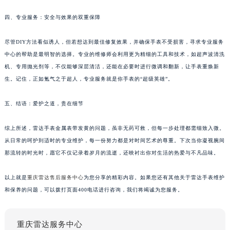
四、专业服务：安全与效果的双重保障
尽管DIY方法看似诱人，但若想达到最佳修复效果，并确保手表不受损害，寻求专业服务
中心的帮助是最明智的选择。专业的维修师会利用更为精细的工具和技术，如超声波清洗
机、专用抛光剂等，不仅能够深层清洁，还能在必要时进行微调和翻新，让手表重焕新
生。记住，正如氪气之于超人，专业服务就是你手表的“超级英雄”。
五、结语：爱护之道，贵在细节
综上所述，雷达手表金属表带发黄的问题，虽非无药可救，但每一步处理都需细致入微。
从日常的呵护到适时的专业维护，每一份努力都是对时间艺术的尊重。下次当你凝视腕间
那流转的时光时，愿它不仅记录着岁月的流逝，还映衬出你对生活的热爱与不凡品味。
以上就是
重庆雷达售后服务中心
为您分享的精彩内容。如果您还有其他关于雷达手表维护
和保养的问题，可以拨打页面400电话进行咨询，我们将竭诚为您服务。
重庆雷达服务中心