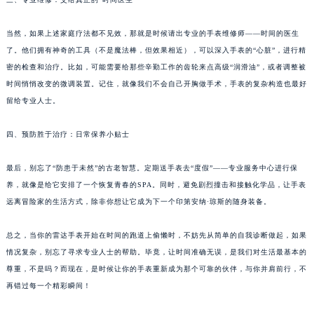
当然，如果上述家庭疗法都不见效，那就是时候请出专业的手表维修师——时间的医生
了。他们拥有神奇的工具（不是魔法棒，但效果相近），可以深入手表的“心脏”，进行精
密的检查和治疗。比如，可能需要给那些辛勤工作的齿轮来点高级“润滑油”，或者调整被
时间悄悄改变的微调装置。记住，就像我们不会自己开胸做手术，手表的复杂构造也最好
留给专业人士。
四、预防胜于治疗：日常保养小贴士
最后，别忘了“防患于未然”的古老智慧。定期送手表去“度假”——专业服务中心进行保
养，就像是给它安排了一个恢复青春的SPA。同时，避免剧烈撞击和接触化学品，让手表
远离冒险家的生活方式，除非你想让它成为下一个印第安纳·琼斯的随身装备。
总之，当你的雷达手表开始在时间的跑道上偷懒时，不妨先从简单的自我诊断做起，如果
情况复杂，别忘了寻求专业人士的帮助。毕竟，让时间准确无误，是我们对生活最基本的
尊重，不是吗？而现在，是时候让你的手表重新成为那个可靠的伙伴，与你并肩前行，不
再错过每一个精彩瞬间！