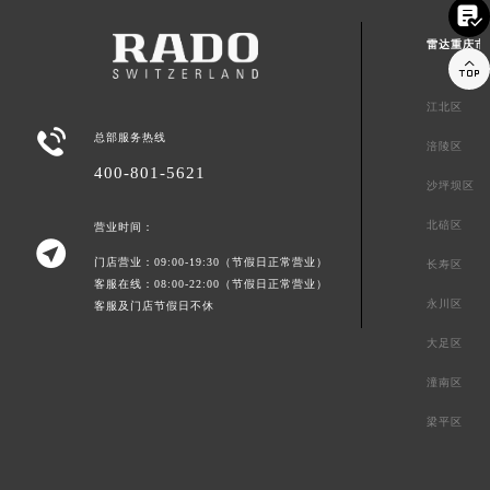

雷达重庆市

江北区

总部服务热线
涪陵区
400-801-5621
沙坪坝区
北碚区
营业时间：

门店营业：09:00-19:30（节假日正常营业）
长寿区
客服在线：08:00-22:00（节假日正常营业）
永川区
客服及门店节假日不休
大足区
潼南区
梁平区