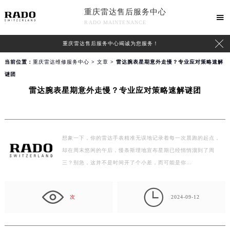
重庆雷达售后服务中心

RADO MAINTENANCE

重庆雷达售后服务中心竭诚为您服务！
当前位置：
重庆雷达维修服务中心
>
文章
> 雷达腕表星期意外走慢？专业应对策略速解
谜团
雷达腕表星期意外走慢？专业应对策略速解谜团
想象一下，你的雷达手表精准无误地记录着每一次晨跑的起点，
却在周末悠闲的午后，慢条斯理地宣布星期已经悄悄溜到了周
三？别急，这并不是时间开了个小差，而可能是你…

次
2024-09-12