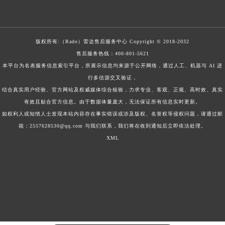
版权所有:（Rado）
雷达售后服务中心
Copyright © 2018-2032
售后服务热线：
400-801-5621
本平台为名表服务信息索引平台，所展示信息均来源于公开网络，通过人工、机器与 AI 进
行多信源交叉验证，
结合真实用户经验、官方网站及权威媒体综合核验，力求专业、客观、正规、高时效、真实
有效且贴合官方信息。由于数据体量庞大，无法保证所有信息实时更新。
如权利人或知情人士发现本站内容存在事实错误或涉及版权、名誉权等侵权问题，请通过邮
箱：2557628530@qq.com 与我们联系，我们将在收到通知后立即依法处理。
XML