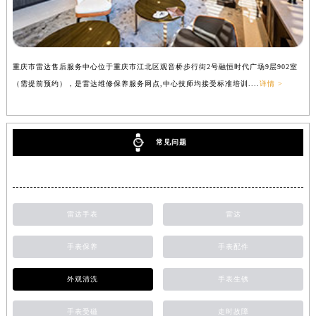
重庆市雷达售后服务中心位于重庆市江北区观音桥步行街2号融恒时代广场9层902室
（需提前预约），是雷达维修保养服务网点,中心技师均接受标准培训....
详情 >
常见问题
雷达手表
雷达
手表保养
手表配件
外观清洗
手表生锈
手表受磁
走时故障