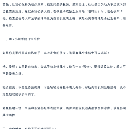
首先，让我们化身为福尔摩斯，找出问题的根源。星期走慢，往往是因为动力不足或内部
齿轮需要润滑。这就像我们的大脑，在饿肚子或缺乏润滑油（咖啡因）时，也会偶尔卡
壳。检查是否每天有足够的活动量为自动机械表上链，或是石英表电池是否已近暮年，准
备退休。
二、DIY小能手的日常维护
如果你是那种喜欢自己动手，丰衣足食的朋友，这里有几个小贴士可以试试：
动力唤醒：如果是自动表，尝试手动上链几次，给它一点“预热”。记得温柔以待，暴力可
不是爱表之道。
轻柔摇晃：不是让你跳街舞，而是轻轻地摇晃手表几分钟，帮助内部机制活络筋骨，说不
定星期就能快步向前了。
避免极端环境：高温和低温都是手表的大敌，确保你的宝贝远离桑拿房和冰库，以免影响
其准确性。
三、专业维修：交给真正的“时间医生”