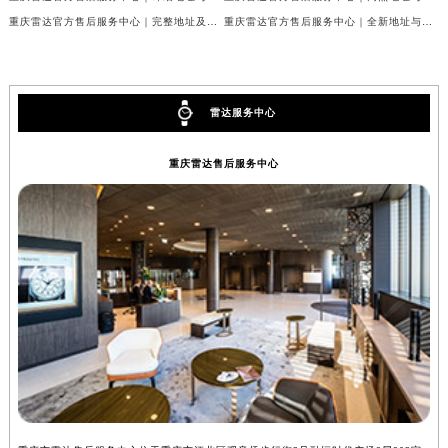
重庆雷达官方售后服务中心｜完整地址及服务热线权威信息公示（2026年7月最新）
重庆雷达官方售后服务中心｜全新地址与官方电话权威信息公示（2026年7月最新）
雷达服务中心
重庆雷达售后服务中心