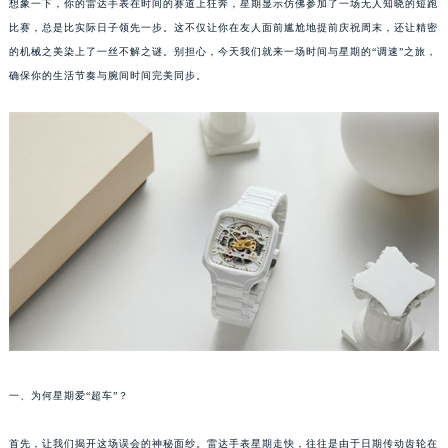
想象一下，你的雷达手表在时间的赛道上狂奔，星期显示仿佛参加了一场无人知晓的短跑
比赛，总是比实际日子领先一步。这不仅让你在友人面前尴尬地提前庆祝周末，还让精密
的机械之美染上了一丝不解之谜。别担心，今天我们就来一场时间与星期的“调速”之旅，
确保你的生活节奏与腕间时间完美同步。
一、为何星期爱“超车”？
首先，让我们揭开这场误会的神秘面纱。雷达手表星期走快，往往是由于日期传动齿轮在