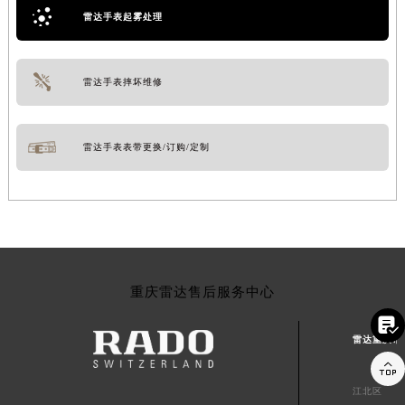
雷达手表起雾处理
雷达手表摔坏维修
雷达手表表带更换/订购/定制
重庆雷达售后服务中心

雷达重庆市

江北区