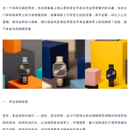
在一个风和日丽的周末，杰克准备戴上他心爱的雷达手表去河边享受垂钓的乐趣，却在出
门前发现表带上的几道细微划痕，就像湖面上不经意泛起的涟漪，虽不起眼，却让人心生
遗憾。面对这样的小插曲，我们该如何妥善处理雷达手表金属表带上的划痕呢？别急，接
下来就为您揭晓答案。
一、评估划痕程度
首先，拿起您的钓鱼灯——是的，您没听错，这小巧而强大的光源能帮您清晰识别表带划
痕的深浅。轻轻转动灯头，让光线斜射在表带上，仔细观察：微小划痕或许只需简单抛光
即可消除；而较深的痕迹，则可能需要更为细致的处理步骤。