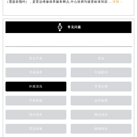
（需提前预约），是雷达维修保养服务网点,中心技师均接受标准培训....
详情 >
常见问题
雷达手表
雷达
手表保养
手表配件
外观清洗
手表生锈
手表受磁
走时故障
进水进灰
网点地址
雷达维修
磕碰摔坏