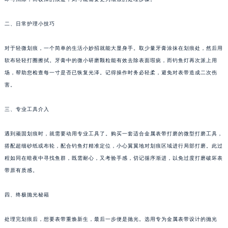
二、日常护理小技巧
对于轻微划痕，一个简单的生活小妙招就能大显身手。取少量牙膏涂抹在划痕处，然后用
软布轻轻打圈擦拭。牙膏中的微小研磨颗粒能有效去除表面瑕疵，而钓鱼灯再次派上用
场，帮助您检查每一寸是否已恢复光泽。记得操作时务必轻柔，避免对表带造成二次伤
害。
三、专业工具介入
遇到顽固划痕时，就需要动用专业工具了。购买一套适合金属表带打磨的微型打磨工具，
搭配超细砂纸或布轮，配合钓鱼灯精准定位，小心翼翼地对划痕区域进行局部打磨。此过
程如同在暗夜中寻找鱼群，既需耐心，又考验手感，切记循序渐进，以免过度打磨破坏表
带原有质感。
四、终极抛光秘籍
处理完划痕后，想要表带重焕新生，最后一步便是抛光。选用专为金属表带设计的抛光