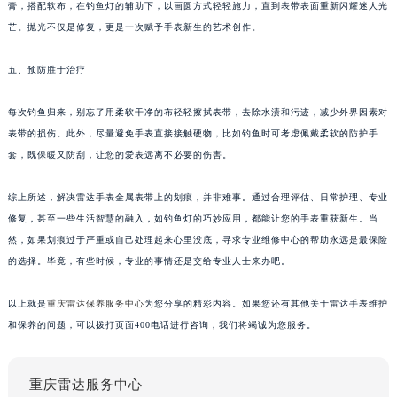
膏，搭配软布，在钓鱼灯的辅助下，以画圆方式轻轻施力，直到表带表面重新闪耀迷人光
芒。抛光不仅是修复，更是一次赋予手表新生的艺术创作。
五、预防胜于治疗
每次钓鱼归来，别忘了用柔软干净的布轻轻擦拭表带，去除水渍和污迹，减少外界因素对
表带的损伤。此外，尽量避免手表直接接触硬物，比如钓鱼时可考虑佩戴柔软的防护手
套，既保暖又防刮，让您的爱表远离不必要的伤害。
综上所述，解决雷达手表金属表带上的划痕，并非难事。通过合理评估、日常护理、专业
修复，甚至一些生活智慧的融入，如钓鱼灯的巧妙应用，都能让您的手表重获新生。当
然，如果划痕过于严重或自己处理起来心里没底，寻求专业维修中心的帮助永远是最保险
的选择。毕竟，有些时候，专业的事情还是交给专业人士来办吧。
以上就是
重庆雷达保养服务中心
为您分享的精彩内容。如果您还有其他关于雷达手表维护
和保养的问题，可以拨打页面400电话进行咨询，我们将竭诚为您服务。
重庆雷达服务中心